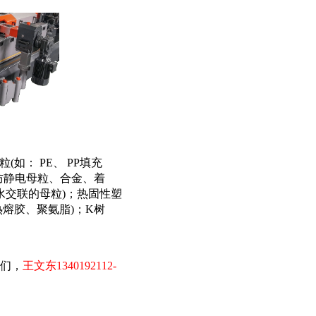
粒
(如： PE、 PP填充
防静电母粒、合金、着
水交联的母粒)
；
热固性塑
热熔胶、聚氨脂)
；
K树
们，
王文东
1340192112
-