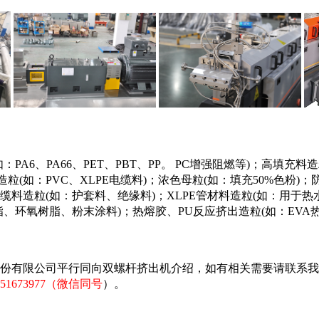
如：PA6、PA66、PET、PBT、PP。 PC增强阻燃等)
；
高填充料造
造粒
(如：PVC、XLPE电缆料)
；
浓色母粒
(如：填充50%色粉)
；
缆料造粒
(如：护套料、绝缘料)
；
XLPE管材料造粒(如：用于热
脂、环氧树脂、粉末涂料)
；
热熔胶、
PU反应挤出造粒(如：EVA
份有限公司
平行同向双螺杆挤出机介绍
，如有相关需要
请联系我
1673977（微信同号
）。