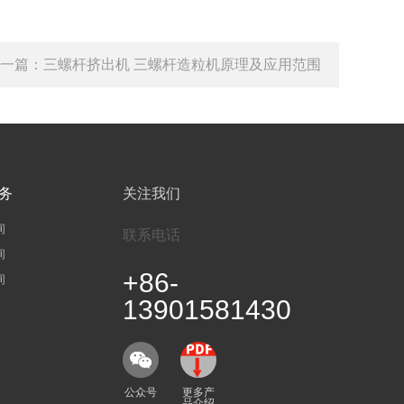
一篇：
三螺杆挤出机 三螺杆造粒机原理及应用范围
务
关注我们
询
联系电话
询
+86-
询
13901581430
公众号
更多产
品介绍