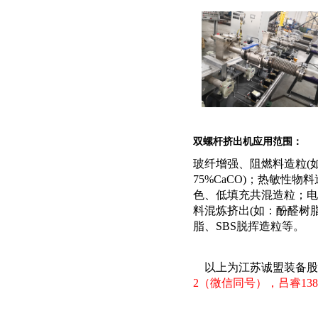
双螺杆挤出机应用范围：
玻纤增强、阻燃料造粒
(
75%CaCO)
；
热敏性物料
色、低填充共混造粒
；
电
料混炼挤出
(如：酚醛树
脂、SBS脱挥造粒
等。
以上为江苏诚盟装备股
2（微信同号），吕睿1385