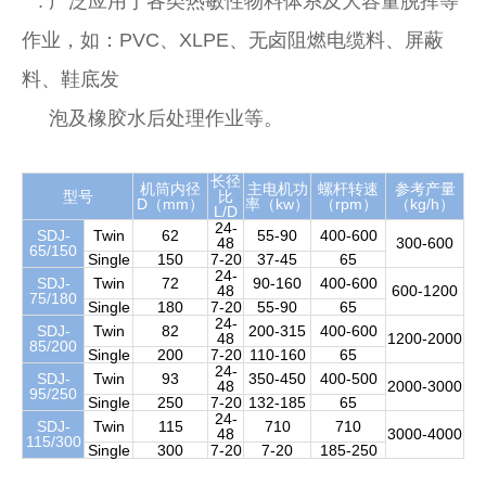
. 广泛应用于各类热敏性物料体系及大容量脱挥等
作业，如：PVC、XLPE、无卤阻燃电缆料、屏蔽
料、鞋底发
泡及橡胶水后处理作业等。
长径
机筒内径
主电机功
螺杆转速
参考产量
型号
比
D（mm）
率（kw）
（rpm）
（kg/h）
L/D
24-
SDJ-
Twin
62
55-90
400-600
48
300-600
65/150
Single
150
7-20
37-45
65
24-
SDJ-
Twin
72
90-160
400-600
48
600-1200
75/180
Single
180
7-20
55-90
65
24-
SDJ-
Twin
82
200-315
400-600
48
1200-2000
85/200
Single
200
7-20
110-160
65
24-
SDJ-
Twin
93
350-450
400-500
48
2000-3000
95/250
Single
250
7-20
132-185
65
24-
SDJ-
Twin
115
710
710
48
3000-4000
115/300
Single
300
7-20
7-20
185-250