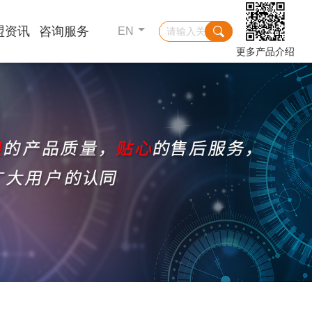
盟资讯
咨询服务
EN
更多产品介绍